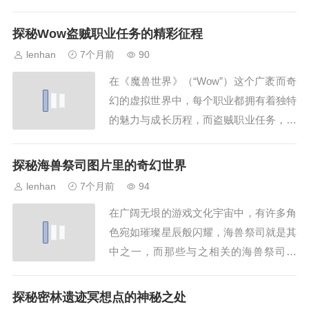
刺激的玩法、精美的画面和丰富的剧情，
成为了不少玩家的心头好，要深入了解这
探秘Wow盗贼职业任务的精彩征程
款游戏，9665 末日危机手游官网便是最
lenhan
7个月前
90
佳的窗口，当你打开 9665 末日危机手游
在《魔兽世界》（“Wow”）这个广袤而奇
官网，首先映入眼帘的是充满末日氛...
幻的虚拟世界中，每个职业都拥有着独特
的魅力与成长历程，而盗贼职业任务，无
疑是一条引领盗贼玩家深入了解职业特
色、提升自我能力、领略别样剧情的精彩
探秘海兽祭司图片里的奇幻世界
之路，当玩家初次选择盗贼这个职业时,
lenhan
7个月前
94
便踏上了一段充满挑战与惊喜的旅程，盗
在广阔无垠的游戏文化宇宙中，有许多角
贼职业任务从新手阶段就开始为玩家量身
色宛如璀璨星辰般闪耀，海兽祭司就是其
打造，它不...
中之一，而那些与之相关的海兽祭司图
片,更是带领我们走进了一个充满奇幻与
神秘的世界，海兽祭司，这个富有传奇色
探秘密林遗迹冥想点的神秘之处