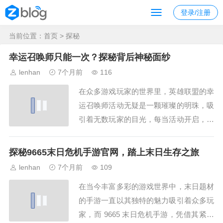
登录/注册
当前位置：
首页
> 探秘
幸运召唤师只能一次？探秘背后神秘面纱
lenhan
7个月前
116
在众多游戏玩家的世界里，英雄联盟的幸
运召唤师活动无疑是一颗璀璨的明珠，吸
引着无数玩家的目光，每当活动开启，玩
家们都怀揣着期待，希望自己能成为那个
被幸运女神眷顾的人，获得超低折扣购买
探秘9665末日危机手游官网，踏上末日生存之旅
心仪英雄和皮肤的机会，而“幸运召唤师
lenhan
7个月前
109
只能一次吗”这个问题,也成为了玩家们热
在当今丰富多彩的游戏世界中，末日题材
议的焦点，幸运召唤师活动，就像是游戏
的手游一直以其独特的魅力吸引着众多玩
世界里的一...
家，而 9665 末日危机手游，凭借其紧张