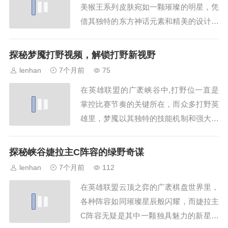
美猴王系列皮肤宛如一颗璀璨的明星，凭
们并非...
借其独特的东方神话元素和精美的设计，
吸引了无数玩家的目光，不少玩家都对这
款皮肤充满好奇，尤其是想知道lol美猴王
探秘梦魇打野视频，解锁打野新视野
皮肤什么时候出的,下面就让我们一同揭
lenhan
7个月前
75
开这个谜底，美猴王皮肤首次登场于英雄
在英雄联盟的广袤峡谷中,打野位一直是
联盟的舞台是在2013年，当时，拳头游戏
掌控比赛节奏的关键所在，而众多打野英
（...
雄里，梦魇以其独特的技能机制和强大的
支援能力，成为了不少玩家钟爱的选择，
网络上丰富多样的“梦魇打野视频”，正如
探秘峡谷婕拉主C阵容的绿野奇谋
同一个个宝藏，等待着玩家们去挖掘和探
lenhan
7个月前
112
索，当你在视频平台上搜索“梦魇打野视
在英雄联盟云顶之弈的广袤棋盘世界里，
频”时，仿佛进入了一个梦魇打野的专属
各种阵容如同璀璨星辰般闪耀，而婕拉主
世界，这里...
C阵容无疑是其中一颗独具魅力的新星，