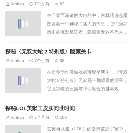
彩的角色，以其独特的形象和深邃的背景
lenhan
7个月前
82
故事吸引着众多玩家和艺术爱好者的目
在广袤而深邃的大自然中，密林遗迹总是
光，当我们打开一张张海兽祭司图片时，
散发着一种神秘而迷人的气息，它们宛如
首先映入眼帘的是...
历史的沉默见证者，隐藏着无数不为人知
的故事和秘密，而在这些密林遗迹之中，
有一处特别的存在——冥想点，它被传说
探秘〈无双大蛇 2 特别版〉隐藏关卡
赋予了能让人心灵沉静、与自然和历史深
lenhan
7个月前
88
度对话的神奇力量,这密林遗迹冥想点究
在众多动作类游戏的璀璨星河中，《无双
竟在哪里呢？要探寻冥想点的位置，我们
大蛇 2 特别版》无疑是一颗耀眼的明星，
首先得了解这...
它以独特的三国与神话融合的世界观、丰
富多样的角色以及精彩刺激的战斗玩法，
吸引了无数玩家的目光，而在这款游戏
探秘LOL美猴王皮肤问世时间
里，隐藏关卡更是如同神秘的宝藏,等待
lenhan
7个月前
100
着玩家去发掘，隐藏关卡的存在，为《无
在英雄联盟（LOL）的浩瀚皮肤宇宙中，
双大蛇 2 特别版》增添了别样的魅力，它