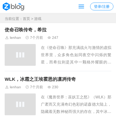
登录/注册
当前位置：
首页
> 游戏
使命召唤传奇，希拉
lenhan
7个月前
247
在《使命召唤》那充满战火与激情的虚拟
世界里，众多角色如同夜空中闪烁的繁
星，而希拉则是其中一颗格外耀眼的存
在，她以独特的魅力、坚定的信念和无畏
的勇气，在玩家们的心中留下了不可磨灭
WLK，冰霜之王埃霍恩的凛冽传奇
的印记，希拉初次登场,就以一种神秘而
lenhan
7个月前
230
又强大的姿态展现在玩家眼前，她身着干
在《魔兽世界：巫妖王之怒》（WLK）那
练的战斗服，眼神中透露出一种超越常人
广袤而又充满奇幻色彩的诺森德大陆上，
的冷静与果断，在...
隐藏着无数神秘而强大的存在，其中冰霜