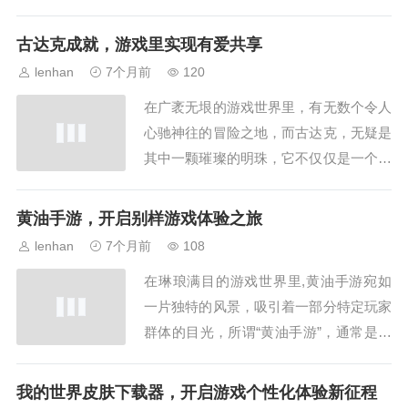
之王埃霍恩宛如一块散发着刺骨寒意的坚
冰，深深烙印在每一位冒险者的记忆之
古达克成就，游戏里实现有爱共享
中，埃霍恩盘踞在风暴峭壁的冰冠冰川边
lenhan
7个月前
120
缘,他的领地被无尽的冰雪所覆盖，狂风
在广袤无垠的游戏世界里，有无数个令人
呼啸着席卷而过，仿佛在诉说着他的威严
心驰神往的冒险之地，而古达克，无疑是
与恐怖，这位...
其中一颗璀璨的明珠，它不仅仅是一个虚
拟的游戏场景，更是承载着无数玩家欢乐
与梦想的舞台，“有爱共享”的理念贯穿始
黄油手游，开启别样游戏体验之旅
终,让每一位踏入古达克的玩家都能感受
lenhan
7个月前
108
到温暖与力量，古达克，这片神秘而充满
在琳琅满目的游戏世界里,黄油手游宛如
挑战的土地，隐藏着众多不为人知的秘密
一片独特的风景，吸引着一部分特定玩家
和丰厚的奖...
群体的目光，所谓“黄油手游”，通常是指
带有成人内容元素的手机游戏，这类游戏
以其特有的风格和玩法，在游戏市场中占
我的世界皮肤下载器，开启游戏个性化体验新征程