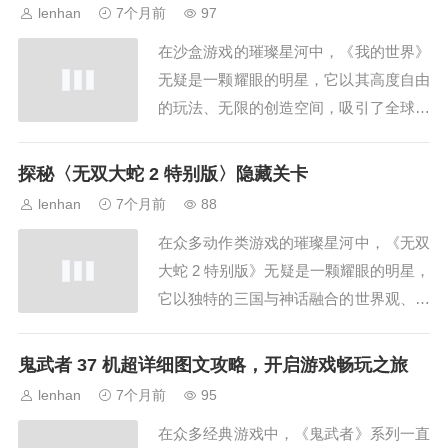
据着一席之地，从画面风格来看,黄油手
lenhan
7个月前
97
游常常注重精美的人物立绘，画师们以细
在沙盒游戏的璀璨星河中，《我的世界》
腻的笔触勾勒出角色的形象，无论是可爱
无疑是一颗耀眼的明星，它以其高度自由
俏皮的少女...
的玩法、无限的创造空间，吸引了全球无
数玩家的目光，而在这个充满想象力的世
界里，玩家们不仅热衷于建造宏伟的建
探秘〈无双大蛇 2 特别版〉隐藏关卡
筑、探索神秘的地下世界，还希望能为自
lenhan
7个月前
88
己的游戏角色打造独一无二的形象，这
在众多动作类游戏的璀璨星河中，《无双
时,我的世界皮肤下载器就成为了玩家们
大蛇 2 特别版》无疑是一颗耀眼的明星，
不可或缺的工具，...
它以独特的三国与神话融合的世界观、丰
富多样的角色以及精彩刺激的战斗玩法，
吸引了无数玩家的目光，而在这款游戏
鬼武者 37 机超详细图文攻略，开启游戏畅玩之旅
里，隐藏关卡更是如同神秘的宝藏,等待
lenhan
7个月前
95
着玩家去发掘，隐藏关卡的存在，为《无
在众多经典游戏中，《鬼武者》系列一直
双大蛇 2 特别版》增添了别样的魅力，它