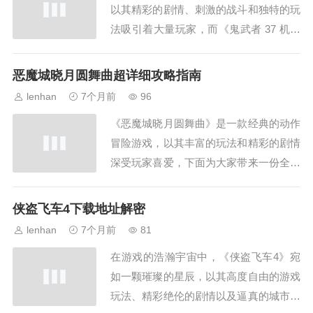
以其精彩的剧情、刺激的战斗和独特的玩
们并非...
法吸引着大量玩家，而《鬼武者 37 机》
更是其中备受瞩目的一款作品，本文将为
大家带来最详细的图文攻略，助你在游戏
恶魔城晓月圆舞曲超详细攻略指南
中披荆斩棘,通关无阻，游戏初始准备当
lenhan
7个月前
96
你首次进入《鬼武者 37 机》时，会有一
《恶魔城晓月圆舞曲》是一款经典的动作
段精彩的开场动画，它会为你大致介绍游
冒险游戏，以其丰富的玩法和精彩的剧情
戏的...
深受玩家喜爱，下面为大家带来一份全面
的攻略，帮助你更好地探索这个神秘的恶
魔城世界，游戏基本信息及主角介绍《恶
侠盗飞车4下载地址解密
魔城晓月圆舞曲》是一款2D横版动作游
lenhan
7个月前
81
戏，在GBA平台发布，游戏的主角是少年
在游戏的浩瀚宇宙中，《侠盗飞车4》宛
尤里乌斯，他拥有特殊的能力，能够使用
如一颗璀璨的星辰，以其高度自由的游戏
各种魂技，...
玩法、精彩绝伦的剧情以及逼真的城市模