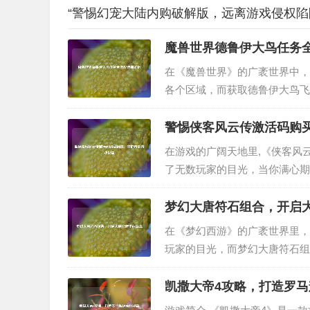
“警惕幻宠大陆内购破解版，远离游戏侵权陷
魔兽世界德鲁伊大鸟任务
在《魔兽世界》的广袤世界中，
各个区域，而获取德鲁伊大鸟飞
家详细介绍德鲁伊大鸟任务流程
已经学会专家级骑术（225骑术），
警惕侠客风云传激活码购
在游戏的广阔天地里,《侠客风
了无数玩家的目光，当你满心期
就成为了关键的“钥匙”，这里
的重要性 想要安全、合法地获取《
梦幻大唐符石组合，开启
在《梦幻西游》的广袤世界里，
玩家的目光，而梦幻大唐符石组
中绽放出更为耀眼的光芒。 大
的单体伤害能力闻名，在复杂多变
凯撒大帝4攻略，打造罗