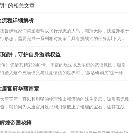
阱” 的相关文章
全流程详细解析
德鲁伊玩家们渴望着驾驭飞行形态的大鸟，翱翔天际，快速穿梭于
行形态，需要完成一系列相对复杂且具有挑战性的任务,以下为大
。 前置条件 要开启大鸟任务，德鲁伊角色等级需达到70级，并且
...
买陷阱，守护自身游戏权益
云传》凭借其精彩的剧情、丰富的玩法以及浓郁的武侠氛围，吸引
待踏入这个充满侠义与江湖情仇的世界时，“激活码购买”这一环节
面却暗藏诸多玄机与陷阱，需要玩家们谨慎对待。 官方正规购买渠道
...
大唐官府华丽篇章
大唐官府一直以其刚猛的物理输出和潇洒的战斗姿态，吸引着无数
合，就如同为大唐官府这把利刃镶嵌上了璀璨的宝石，让其在战斗
唐官府,作为游戏中最具代表性的门派之一，以其高超的剑术和强大
的战斗环...
马辉煌帝国秘籍