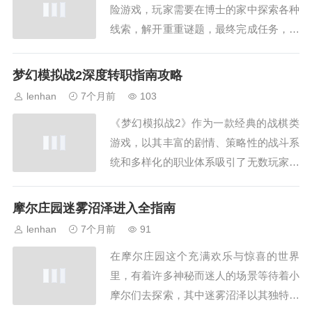
险游戏，玩家需要在博士的家中探索各种
初入游戏,你会...
线索，解开重重谜题，最终完成任务，下
面就为大家详细介绍一下这款游戏该怎么
通关，初始探索与关键物品获取当你进入
梦幻模拟战2深度转职指南攻略
游戏,会来到博士家的大门前，点击汽车
lenhan
7个月前
103
的左下角，在地上能找到一把钩子，这个
《梦幻模拟战2》作为一款经典的战棋类
钩子可是后续解谜的重要工具，用钩子够
游戏，以其丰富的剧情、策略性的战斗系
出右前轮旁边...
统和多样化的职业体系吸引了无数玩家，
而在游戏中，职业转职是提升角色能力、
解锁更多技能和玩法的关键环节,下面就
摩尔庄园迷雾沼泽进入全指南
为大家带来一份详细的转职攻略，转职的
lenhan
7个月前
91
重要性在《梦幻模拟战2》里，每个角色
在摩尔庄园这个充满欢乐与惊喜的世界
都有其初始职业，而初始职业的能力是有
里，有着许多神秘而迷人的场景等待着小
限的，通过转...
摩尔们去探索，其中迷雾沼泽以其独特的