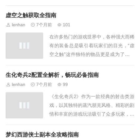
效的升级路线，能够让我们更加轻松地度
过这段时光，更快地体验到高等级带来的
虚空之触获取全指南
乐趣，下面就为大家详细介绍萨满 60 升
lenhan
7个月前
101
70 最简单的升级路线，60 - 62 级：地狱
在许多热门的游戏世界中，各种强大而稀
火半岛当我们达到 60...
有的装备总是吸引着玩家们的目光，“虚
空之触”这件独特的物品更是成为了众多
玩家梦寐以求的宝贝，虚空之触究竟该怎
么获得呢？下面就为大家详细介绍，了解
生化奇兵2配置全解析，畅玩必备指南
虚空之触在深入探讨获取方法之前，我们
lenhan
7个月前
99
首先要对虚空之触有一个基本的认识，虚
《生化奇兵2》作为一款经典的射击类游
空之触往往具有特殊的属性和强大的能
戏，以其独特的蒸汽朋克风格、精彩的剧
力，它可能是一...
情和丰富的游戏玩法吸引了众多玩家，要
想在游戏中获得流畅且完美的体验，了解
其配置要求至关重要，下面将详细解析
梦幻西游侠士副本全攻略指南