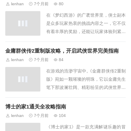
《生化奇兵2》的配置内容,帮助玩家更好
lenhan
7个月前
80
地判断自己的电脑能否胜任这款游戏，最
在《梦幻西游》的广袤世界里，侠士副本
低配置要求操作系统：Windows XP SP
是众多玩家热衷的挑战内容之一，它不仅
3...
有着丰厚的奖励，还能让玩家体验到紧张
刺激的战斗和丰富的剧情，下面，就为大
家详细带来一份梦幻侠士副本攻略，乌鸡
金庸群侠传2重制版攻略，开启武侠世界完美指南
国副本简介：乌鸡国副本是较为经典的侠
lenhan
7个月前
84
士副本，难度适中，副本流程相对紧凑，
在游戏的浩渺宇宙中,《金庸群侠传2重制
耗时较短，流程攻略前期准备：队伍配置
版》宛如一颗璀璨的明珠，它以金庸先生
建议一物理输...
笔下那波澜壮阔、精彩纷呈的武侠世界为
蓝本，为玩家们打造了一个可以自由驰
骋、快意恩仇的江湖，想要在这个江湖中
博士的家1通关全攻略指南
成为一代大侠，一份详尽的攻略必不可
lenhan
7个月前
104
少，下面就为大家带来全面的《金庸群侠
《博士的家1》是一款充满解谜乐趣的冒
传2重制版攻略》，前期准备与基础操作