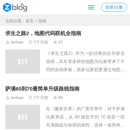
登录/注册
当前位置：
首页
> 指南
求生之路2，地图代码联机全指南
lenhan
7个月前
97
《求生之路2》作为一款经典的合作射击
游戏，其丰富多样的地图为玩家带来了不
同的游戏体验，很多玩家想要通过地图代
码进行联机，以探索更多新奇的地图，下
面就为大家详细介绍求生之路2地图代码
萨满60到70最简单升级路线指南
联机的具体方法，地图代码的获取在开始
lenhan
7个月前
86
联机之前,我们首先要获取地图代码，地
在《魔兽世界》的广袤世界中，对于萨满
图代码通常可以在一些游戏论坛、社区或
玩家来说，从 60 级提升到 70 级是一段
者专门的《求...
充满挑战与收获的旅程，选择一条简单高