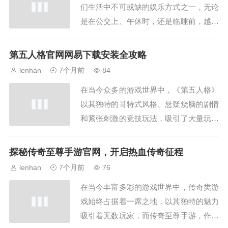
们生活中不可或缺的娱乐方式之一，无论
合理，各个板块...
是在公交上、午休时，还是临睡前，越来
越多的人喜欢掏出手机，沉浸在精彩的手
游世界里，而对于广大手游爱好者来说，
第五人格官网网易下载安装全攻略
寻找一个安全、便捷且能免费下载手游的
lenhan
7个月前
84
平台至关重要，0 元手游 app 下载官网就
在当今众多的游戏世界中，《第五人格》
应运而生，为玩家们打开了一扇免费游戏
以其独特的哥特式风格、悬疑烧脑的剧情
的大...
和紧张刺激的竞技玩法，吸引了大量玩家
的目光，如果你也想体验这款精彩的游
戏，那么通过网易官网进行下载安装是一
探秘传奇至尊手游官网，开启热血传奇征程
个安全又便捷的途径,下面就为大家详细
lenhan
7个月前
76
介绍具体步骤，为何选择官网下载在网络
在当今丰富多彩的游戏世界中，传奇类游
信息繁杂的时代，游戏下载渠道众多，但
戏始终占据着一席之地，以其独特的魅力
官网下载具有无...
吸引着无数玩家，而传奇至尊手游，作为