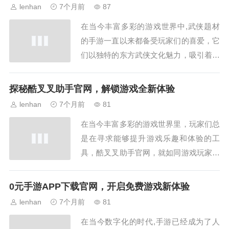
刀剑神域记忆碎片官网时,迎面而来的是
lenhan
7个月前
87
游戏中那充满奇幻色彩的画面，官网的整
在当今丰富多彩的游戏世界中,武侠题材
体设计风格与《刀剑神域》的世界观紧密
的手游一直以来都备受玩家们的喜爱，它
契合，那精美的...
们以独特的东方武侠文化魅力，吸引着无
数玩家沉浸于刀光剑影、快意恩仇的江湖
之中，而《倚天2自由世界手游》便是这
探秘酷叉叉助手官网，解锁游戏全新体验
武侠手游领域中一颗璀璨的新星，其官网
lenhan
7个月前
81
更是玩家们了解这款游戏、开启武侠新征
在当今丰富多彩的游戏世界里，玩家们总
程的重要门户，当你初次踏入《倚天2自
是在寻求能够提升游戏乐趣和体验的工
由世界手游官...
具，酷叉叉助手官网，就如同游戏玩家的
宝藏库,为广大玩家打开了一扇通往全新
游戏天地的大门，酷叉叉助手官网是一个
0元手游APP下载官网，开启免费游戏新体验
专注于游戏辅助工具的综合性平台，当你
lenhan
7个月前
81
第一次访问这个官网时，简洁而又清晰的
在当今数字化的时代,手游已经成为了人
界面会给你留下深刻的印象，网站的布局