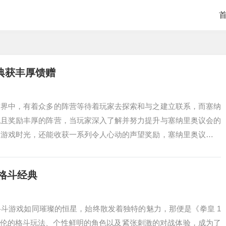
典获丰厚馈赠
世界中，有着众多的阵营等待着玩家去探索和与之建立联系，而塞纳
色且奖励丰厚的阵营，当玩家深入了解并努力提升与塞纳里奥议会的
的游戏时光，还能收获一系列令人心动的声望奖励，塞纳里奥议会是
泽拉斯自然生...
血格斗经典
斗游戏如同璀璨的恒星，始终散发着独特的魅力，那便是《拳皇 1
彩绝伦的格斗玩法、个性鲜明的角色以及紧张刺激的对战体验，成为了