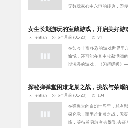
无数玩家心中永恒的经典，即
血激情，就为大家详细介绍《拳皇 1
女生长期游玩的宝藏游戏，开启美好游
lenhan
6个月前
(01-23)
94
在如今丰富多彩的游戏世界里
愉悦，还可能在其中收获满满
期沉浸的游戏，《闪耀暖暖》
3D换装手游，它幻想风格的3D场
探秘弹弹堂困难龙巢之战，挑战与荣耀
lenhan
6个月前
(01-23)
104
在弹弹堂的奇幻世界里，总有
探究竟，而困难龙巢之战，无
峰，等待着勇敢者去攀登,去