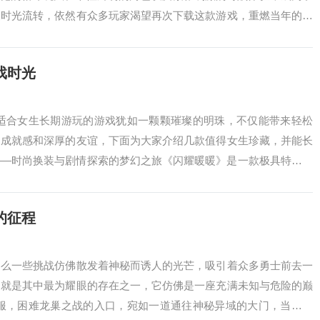
便时光流转，依然有众多玩家渴望再次下载这款游戏，重燃当年的热
9...
戏时光
,适合女生长期游玩的游戏犹如一颗颗璀璨的明珠，不仅能带来轻松
的成就感和深厚的友谊，下面为大家介绍几款值得女生珍藏，并能长
——时尚换装与剧情探索的梦幻之旅《闪耀暖暖》是一款极具特色的
景，华丽的...
的征程
那么一些挑战仿佛散发着神秘而诱人的光芒，吸引着众多勇士前去一
疑就是其中最为耀眼的存在之一，它仿佛是一座充满未知与危险的巅
征服，困难龙巢之战的入口，宛如一道通往神秘异域的大门，当勇士