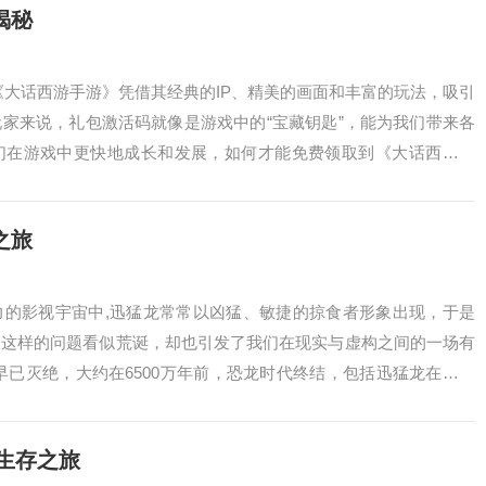
揭秘
《大话西游手游》凭借其经典的IP、精美的画面和丰富的玩法，吸引
家来说，礼包激活码就像是游戏中的“宝藏钥匙”，能为我们带来各
们在游戏中更快地成长和发展，如何才能免费领取到《大话西游手
家详细揭...
之旅
力的影视宇宙中,迅猛龙常常以凶猛、敏捷的掠食者形象出现，于是
？这样的问题看似荒诞，却也引发了我们在现实与虚构之间的一场有
早已灭绝，大约在6500万年前，恐龙时代终结，包括迅猛龙在内的
中，我们...
日生存之旅