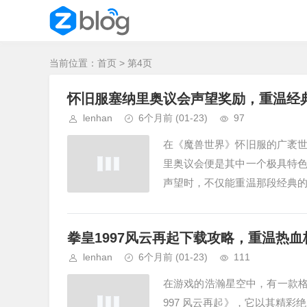
当前位置：
首页
> 第4页
怀旧服塞纳里奥议会声望奖励，重温经
lenhan
6个月前
(01-23)
97
在《魔兽世界》怀旧服的广袤
里奥议会便是其中一个极具特
声望时，不仅能重温那段经典
一个致力于对抗燃烧军团、保护艾
拳皇1997风云再起下载攻略，重温热
lenhan
6个月前
(01-23)
111
在游戏的浩瀚星空中，有一款格
997 风云再起》，它以其精