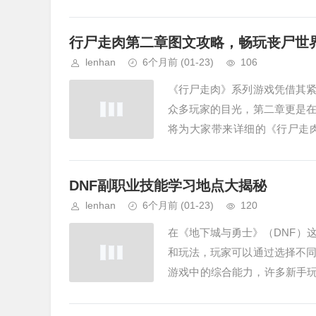
们踏入其中，便仿佛一下子被卷入
行尸走肉第二章图文攻略，畅玩丧尸世
lenhan
6个月前
(01-23)
106
《行尸走肉》系列游戏凭借其
众多玩家的目光，第二章更是
将为大家带来详细的《行尸走
始,主角会身处一个相对安全的小
DNF副职业技能学习地点大揭秘
lenhan
6个月前
(01-23)
120
在《地下城与勇士》（DNF）
和玩法，玩家可以通过选择不
游戏中的综合能力，许多新手玩
就让我们一同揭开这个谜底，开启