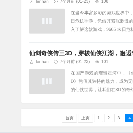
lenhan
7个月前
(01-23)
108
在当今丰富多彩的游戏世界中，
日危机手游，凭借其紧张刺激
入了解这款游戏，9665 末日
先映入眼帘的是充满末日氛...
仙剑奇侠传三3D，穿梭仙侠江湖，邂逅
lenhan
7个月前
(01-23)
101
在国产游戏的璀璨星河中，《
D》凭借其独特的魅力，成为
的仙侠世界，让我们在3D的奇
设定精妙而动人，故事围绕着渝州
首页
上页
1
2
3
4