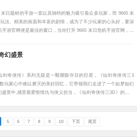
末日题材的手游一直以其独特的魅力吸引着众多玩家，而 9665 末
的玩法、精美的画面和丰富的剧情，成为了不少玩家的心头好，要深
危机手游官网便是最佳的窗口，当你打开 9665 末日危机手游官网，首
奇幻盛景
仙剑奇侠传》系列无疑是一颗耀眼夺目的巨星，《仙剑奇侠传三3
无数玩家心中难以磨灭的美好回忆，它带领我们走进了一个如梦如幻
幻盛景中,感受着爱恨情仇与侠义担当，《仙剑奇侠传三3D》的故事
城永安当的...
5
6
7
8
9
10
下页
尾页