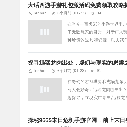
大话西游手游礼包激活码免费领取攻略
lenhan
6个月前
(01-23)
94
在当今丰富多彩的手游世界里,
了无数玩家的目光，对于广大玩
种珍贵的道具和资源，助力我
游》的礼包激活码呢？下面就为大
探寻迅猛龙肉出处，虚幻与现实的思辨
lenhan
6个月前
(01-23)
91
在奇幻的游戏世界和充满想象
有人会好奇：迅猛龙肉哪里出
趣探寻，在现实世界里,迅猛龙
众多恐龙物种消失在了历史的长河
探秘9665末日危机手游官网，踏上末