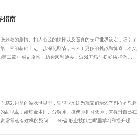
了一场惊心动...
界指南
紧张刺激的剧情、扣人心弦的抉择以及逼真的丧尸世界设定，吸引了
在第一章的基础上进一步深化剧情，带来了更多的挑战和惊喜，本文
肉第二章》图文攻略，助你顺利通关，游戏开场与初始抉择游戏开
营地，在这个阶...
这个精彩纷呈的游戏世界里，副职业系统为玩家们增添了别样的乐趣
同的副职业，如炼金术师、分解师、控偶师和附魔师，来提升自己在
家常常会有这样的疑问：“DNF副职业技能在哪里学习和提升呢？”
副职业...